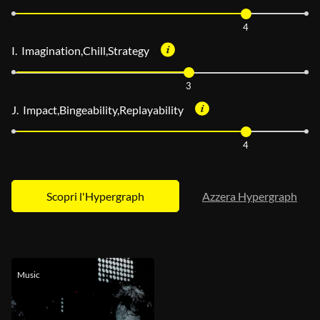
4
I. Imagination,Chill,Strategy
3
J. Impact,Bingeability,Replayability
4
Azzera Hypergraph
Music