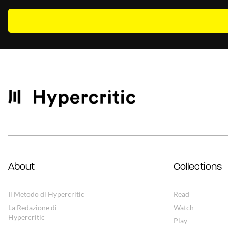
About
Collections
Il Metodo di Hypercritic
Read
La Redazione di
Watch
Hypercritic
Play