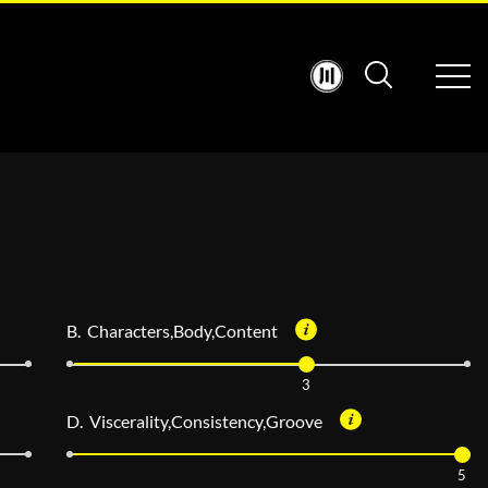
B. Characters,Body,Content
3
D. Viscerality,Consistency,Groove
5