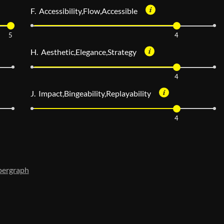
F. Accessibility,Flow,Accessible
5
4
H. Aesthetic,Elegance,Strategy
4
J. Impact,Bingeability,Replayability
4
pergraph