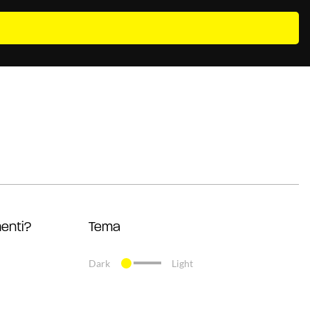
enti?
Tema
Dark
Light