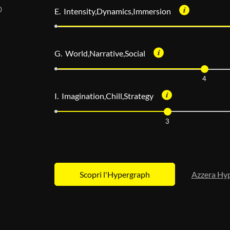
E. Intensity,Dynamics,Immersion
G. World,Narrative,Social
4
I. Imagination,Chill,Strategy
3
Azzera Hy