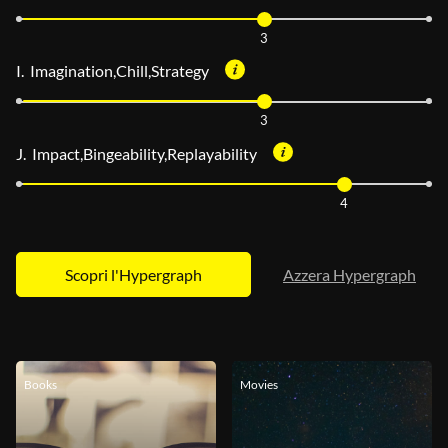
3
I. Imagination,Chill,Strategy
3
J. Impact,Bingeability,Replayability
4
Azzera Hypergraph
Books
Movies