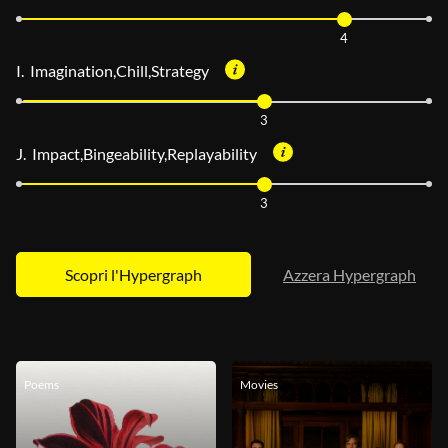
4
I. Imagination,Chill,Strategy
3
J. Impact,Bingeability,Replayability
3
Azzera Hypergraph
Poems
Movies