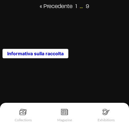
« Precedente
1
…
9
Informativa sulla raccolta
Collections
Magazine
Exhibitions