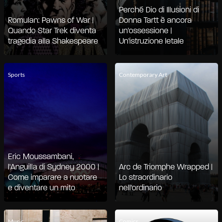
Perché Dio di Illusioni di
Romulan: Pawns of War |
Donna Tartt è ancora
Quando Star Trek diventa
un'ossessione |
tragedia alla Shakespeare
Un'istruzione letale
Sports
Contemporary Art
Eric Moussambani,
l'Anguilla di Sydney 2000 |
Arc de Triomphe Wrapped |
Come imparare a nuotare
Lo straordinario
e diventare un mito
nell'ordinario
Music
Comics