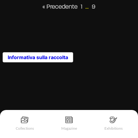
« Precedente
1
…
9
Informativa sulla raccolta
Collections
Magazine
Exhibitions