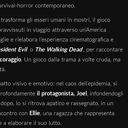
urvival-horror contemporaneo.
rasforma gli esseri umani in mostri, il gioco
pravvissuti in viaggio attraverso un’America
glie e rielabora l’esperienza cinematografica e
sident Evil
o
The Walking Dead
, per raccontare
coraggio
. Un gioco dalla trama a volte cruda, ma
tà.
patto visivo e emotivo: nel caos dell’epidemia, si
 profondamente
il protagonista, Joel
, infondendogli
dopo, lo si ritrova apatico e rassegnato, in un
incontro con
Ellie
, una ragazza che rappresenta
 a elaborare il suo lutto.