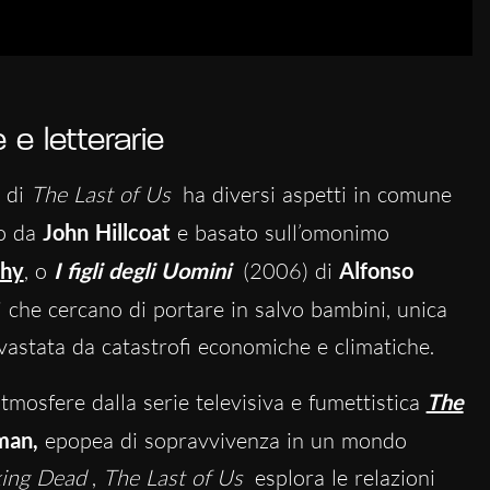
e letterarie
a di
The Last of Us
ha diversi aspetti in comune
to da
John Hillcoat
e basato sull’omonimo
hy
, o
I figli degli Uomini
(2006) di
Alfonso
i che cercano di portare in salvo bambini, unica
vastata da catastrofi economiche e climatiche.
atmosfere dalla serie televisiva e fumettistica
The
man,
epopea di sopravvivenza in un mondo
ing Dead
,
The Last of Us
esplora le relazioni