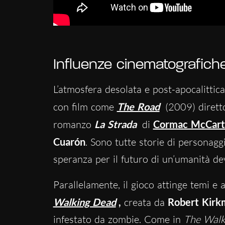
Influenze cinematografiche 
L’atmosfera desolata e post-apocalittic
con film come
The Road
(2009) diret
romanzo
La Strada
di
Cormac McCart
Cuarón
. Sono tutte storie di personagg
speranza per il futuro di un’umanità de
Parallelamente, il gioco attinge temi e 
Walking Dead
,
creata da
Robert Kirk
infestato da zombie. Come in
The Walk