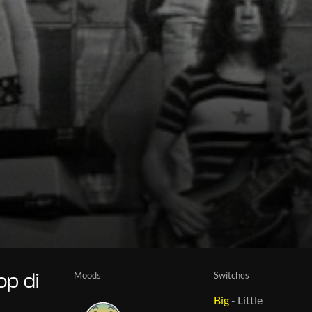
Moods
Switches
op di
Big
-
Little