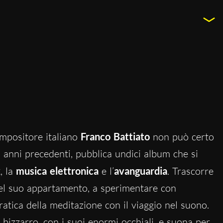
compositore italiano
Franco Battiato
non può certo
i anni precedenti, pubblica undici album che si
k
, la
musica elettronica
e l’
avanguardia
. Trascorre
nel suo appartamento, a sperimentare con
pratica della meditazione con il viaggio nel suono.
bizzarro, con i suoi enormi occhiali, e suona per