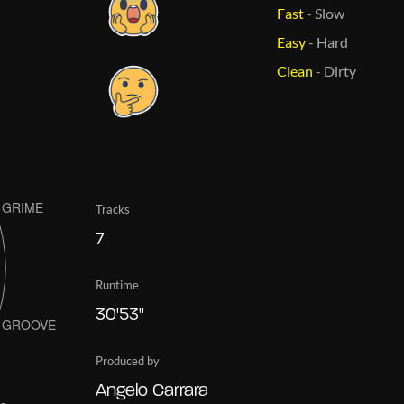
Fast
-
Slow
Easy
-
Hard
Clean
-
Dirty
Tracks
7
Runtime
30'53''
Produced by
Angelo Carrara