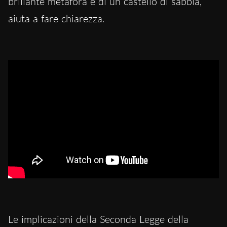
brillante metafora e di un castello di sabbia,
aiuta a fare chiarezza.
Brian Cox explains why time travels in one direction –
BBC
Le implicazioni della Seconda Legge della