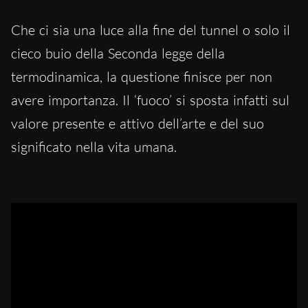
Che ci sia una luce alla fine del tunnel o solo il
cieco buio della Seconda legge della
termodinamica, la questione finisce per non
avere importanza. Il ‘fuoco’ si sposta infatti sul
valore presente e attivo dell’arte e del suo
significato nella vita umana.
La registrazione integrale dell’incontro con Raffaele Riba, a
Torino il 9 luglio 2023