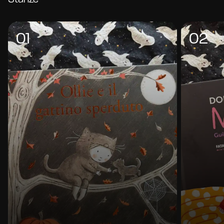
divertente del buio, quando è pieno di storie.
Halloween, nel mondo dei libri per l’infanzia, è
01
02
una festa della trasformazione. Le streghe
fanno la spesa, i vampiri diventano influencer, i
fantasmi prendono coraggio e perfino i mostri
cercano di dormire bene. Sono dieci albi che
parlano di ciò che spaventa senza spaventare,
che insegnano ai bambini (e ricordano agli
adulti) che la paura, come l’immaginazione, si
può addomesticare con ironia, empatia e un po’
di glitter.
Ecco i nostri 10 libri illustrati di Halloween