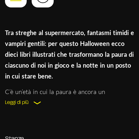
Tra streghe al supermercato, fantasmi timidi e
vampiri gentili: per questo Halloween ecco
dieci libri illustrati che trasformano la paura di
ciascuno di noi in gioco e la notte in un posto
in cui stare bene.
C’è un’età in cui la paura è ancora un
travestimento. Si mette addosso come un
Leggi di più
mantello, si guarda allo specchio e si ride:
“Buh!”. Poi si accende la torcia, si infila sotto la
coperta e si scopre che non c’è nulla di più
Stanze