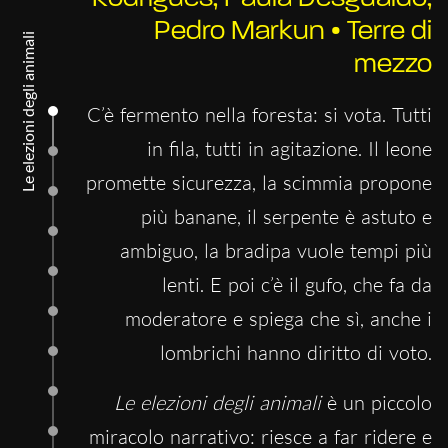
“minore”:
l’infanzia come linguaggio,
Pedro Markun • Terre di
l’illustrazione come codice
, la semplicità come
Le elezioni degli animali
mezzo
forma di pensiero complesso. Che questa sia
la vostra valigia culturale dell’estate, leggera,
C’è fermento nella foresta: si vota. Tutti
resistente e piena di domande.
in fila, tutti in agitazione. Il leone
promette sicurezza, la scimmia propone
È nato
HyperKids Boo!
– il progetto di
più banane, il serpente è astuto e
Hypercritic
che gioca con le immagini, le parole
ambiguo, la bradipa vuole tempi più
e la meraviglia dell’infanzia per raccontare agli
lenti. E poi c’è il gufo, che fa da
adulti cosa si stanno perdendo. Un canale
moderatore e spiega che sì, anche i
Instagram scoppiettante e imprevedibile, dove i
lombrichi hanno diritto di voto.
libri per l’infanzia diventano piccole lanterne
Le elezioni degli animali
è un piccolo
per illuminare paure, sogni, memorie e bugie
miracolo narrativo: riesce a far ridere e
del mondo adulto. E non ci saranno solo libri.