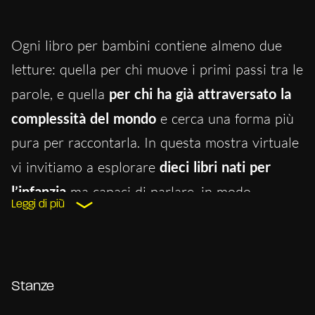
Ogni libro per bambini contiene almeno due
letture: quella per chi muove i primi passi tra le
parole, e quella
per chi ha già attraversato la
complessità del mondo
e cerca una forma più
pura per raccontarla. In questa mostra virtuale
vi invitiamo a esplorare
dieci libri nati per
l’infanzia
ma capaci di parlare, in modo
Leggi di più
essenziale e profondo, anche agli adulti.
Perché i libri per bambini
non semplificano:
distillano. Non banalizzano: scolpiscono
. E non
Stanze
insegnano, ma suggeriscono, aprendo spazi di