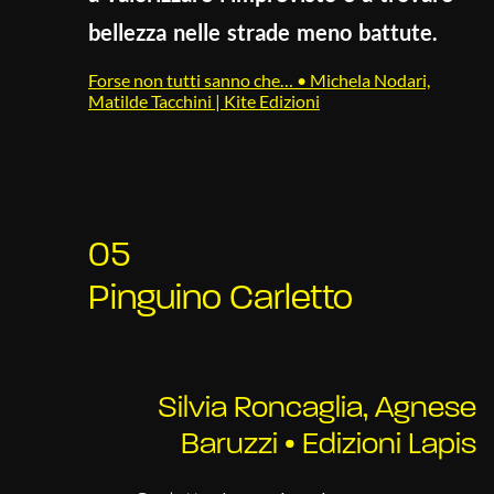
bellezza nelle strade meno battute.
Forse non tutti sanno che… • Michela Nodari,
Matilde Tacchini | Kite Edizioni
05
Pinguino Carletto
Silvia Roncaglia, Agnese
Baruzzi • Edizioni Lapis