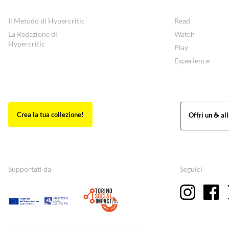
Il Metodo di Hypercritic
Read
La Redazione di
Watch
Hypercritic
Play
Experience
Supportati da
Seguici