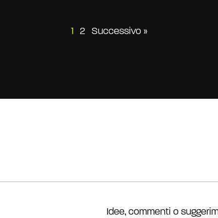
Paginazione
1
2
Successivo »
degli
articoli
Idee, commenti o suggerim