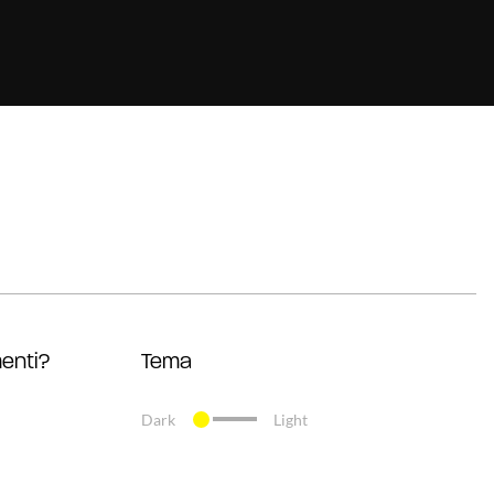
enti?
Tema
Dark
Light