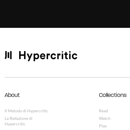
About
Collections
Il Metodo di Hypercritic
Read
La Redazione di
Watch
Hypercritic
Play