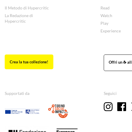
Il Metodo di Hypercritic
Read
La Redazione di
Watch
Hypercritic
Play
Experience
Supportati da
Seguici