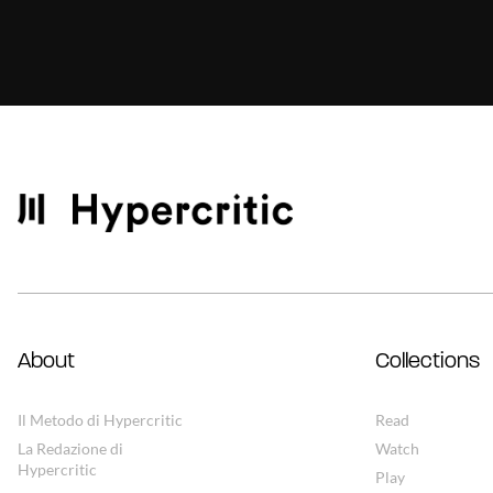
About
Collections
Il Metodo di Hypercritic
Read
La Redazione di
Watch
Hypercritic
Play