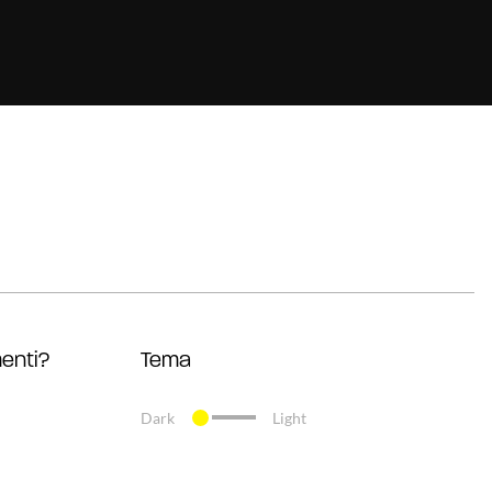
enti?
Tema
Dark
Light