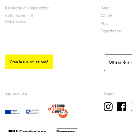
Il Metodo di Hypercritic
Read
La Redazione di
Watch
Hypercritic
Play
Experience
Supportati da
Seguici