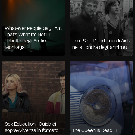
Whatever People Say I Am,
That's What I'm Not | Il
debutto degli Arctic
It's a Sin | L’epidemia di Aids
Monkeys
nella Londra degli anni ‘80
Sex Education | Guida di
sopravvivenza in formato
The Queen Is Dead | Il