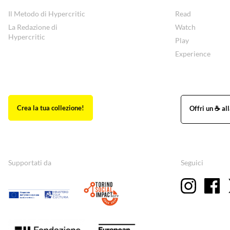
Il Metodo di Hypercritic
Read
La Redazione di
Watch
Hypercritic
Play
Experience
Supportati da
Seguici