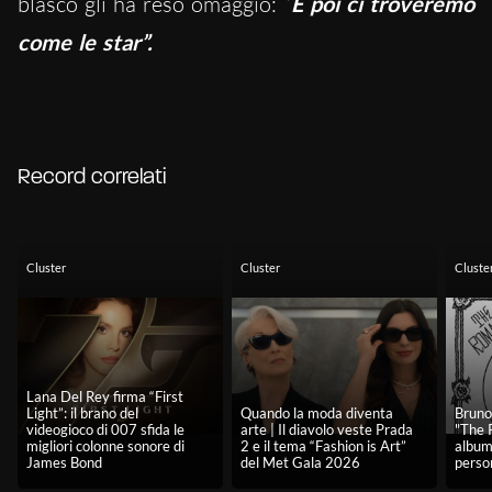
blasco gli ha reso omaggio: “
E poi ci troveremo
come le star”.
Record correlati
Cluster
Cluster
Cluste
Lana Del Rey firma “First
Light”: il brano del
Quando la moda diventa
Bruno 
videogioco di 007 sfida le
arte | Il diavolo veste Prada
"The 
migliori colonne sonore di
2 e il tema “Fashion is Art”
album
James Bond
del Met Gala 2026
perso