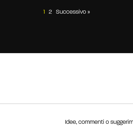
Paginazione
1
2
Successivo »
degli
articoli
Idee, commenti o suggerim