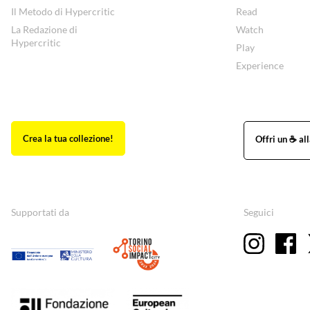
Il Metodo di Hypercritic
Read
La Redazione di
Watch
Hypercritic
Play
Experience
Supportati da
Seguici