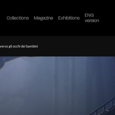
ENG
Collections
Magazine
Exhibitions
version
verso gli occhi dei bambini