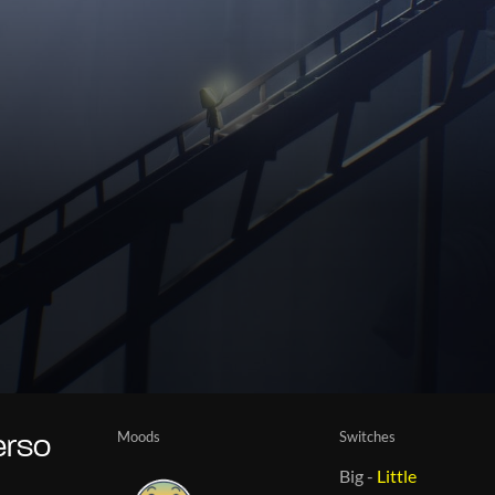
Moods
Switches
erso
Big
-
Little