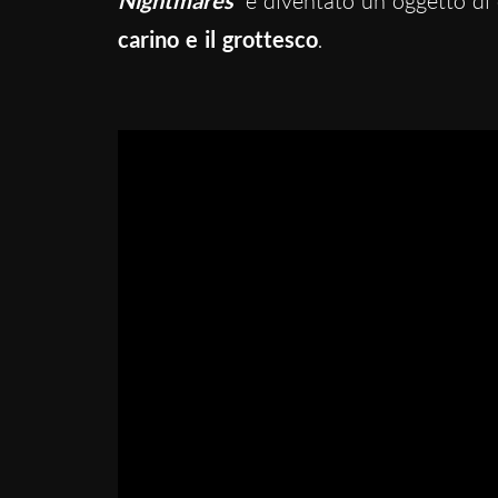
è diventato un oggetto di c
carino e il grottesco
.