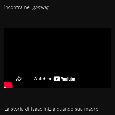
incontra nel
gaming
.
Una lettura di
Batter My Heart
di John Donne, eseguita
da Tom O’Bedlam
La storia di Isaac inizia quando sua madre