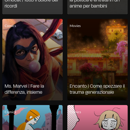
Omocat | Tutto il dolore dei
la politica è entrata in un
ricordi
anime per bambini
Comics
Movies
Ms. Marvel | Fare la
Encanto | Come spezzare il
differenza, insieme
trauma generazionale
Comics
Comics