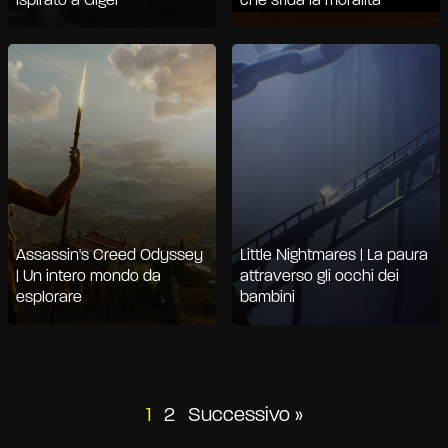
ispirato a Giger
che sfida la moralità
Assassin's Creed Odyssey
Little Nightmares | La paura
| Un intero mondo da
attraverso gli occhi dei
esplorare
bambini
Paginazione
1
2
Successivo »
degli