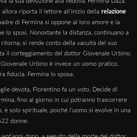
ova la sua devozione alla vedova, Fermina Daza.
allora riporta il lettore all’inizio della
relazione
padre di Fermina si oppone al loro amore e la
e lo sposi. Nonostante la distanza, continuano a
itorna, si rende conto della vacuità del suo
a il corteggiamento del dottor Giovenale Urbino.
, Giovenale Urbino è invece un uomo pratico,
ra fiducia. Fermina lo sposa.
lie devota, Florentino fa un voto. Decide di
mina, fino al giorno in cui potranno trascorrere
ò, è solo spirituale, poiché l’uomo si evolve in una
622 donne.
quant’anni dopo, a seguito della morte del dottor