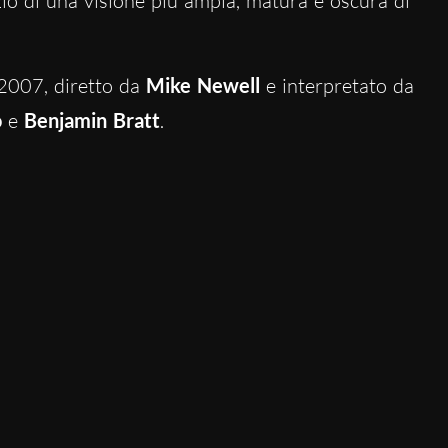
io di una visione più ampia, matura e oscura di
 2007, diretto da
Mike Newell
e interpretato da
o
e
Benjamin Bratt
.