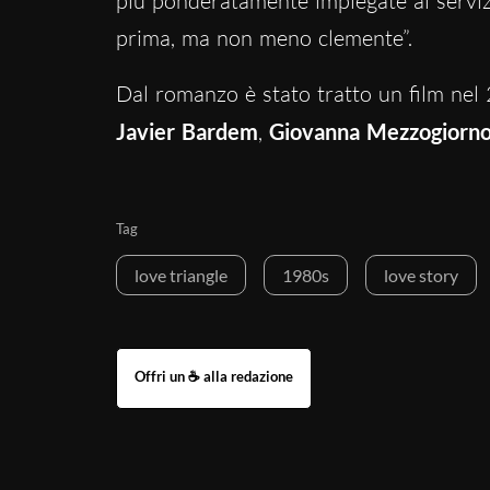
più ponderatamente impiegate al serviz
prima, ma non meno clemente”.
Dal romanzo è stato tratto un film nel
Javier Bardem
,
Giovanna Mezzogiorn
Tag
love triangle
1980s
love story