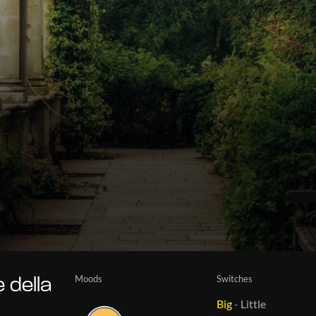
Moods
Switches
e della
Big
-
Little