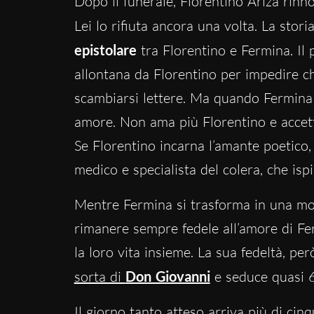
Dopo il funerale, Florentino Ariza rinn
Lei lo rifiuta ancora una volta. La storia 
epistolare
tra Florentino e Fermina. Il 
allontana da Florentino per impedire ch
scambiarsi lettere. Ma quando Fermina r
amore. Non ama più Florentino e accett
Se Florentino incarna l’amante poetico
medico e specialista del colera, che ispi
Mentre Fermina si trasforma in una mog
rimanere sempre fedele all’amore di Fer
la loro vita insieme. La sua fedeltà, per
sorta di
Don Giovanni
e seduce quasi 
Il giorno tanto atteso arriva più di cin