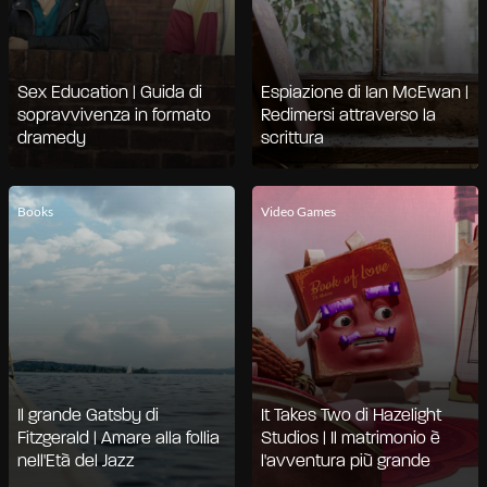
Sex Education | Guida di
Espiazione di Ian McEwan |
sopravvivenza in formato
Redimersi attraverso la
dramedy
scrittura
Books
Video Games
Il grande Gatsby di
It Takes Two di Hazelight
Fitzgerald | Amare alla follia
Studios | Il matrimonio è
nell'Età del Jazz
l'avventura più grande