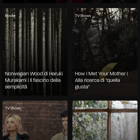
Books
TV Shows
Norwegian Wood di Haruki
How I Met Your Mother |
Murakami | Il fascino della
Alla ricerca di "quella
semplicità
giusta"
TV Shows
Books