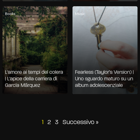
Books
Music
L'amore ai tempi del colera
Fearless (Taylor’s Version) |
| L'apice della carriera di
Uno sguardo maturo su un
García Márquez
album adolescenziale
Paginazione
1
2
3
Successivo »
degli