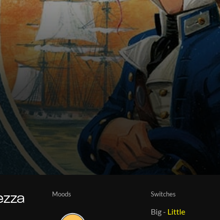
Moods
Switches
vezza
Big
-
Little