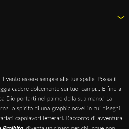
 il vento essere sempre alle tue spalle. Possa il
ioggia cadere dolcemente sui tuoi campi… E fino a
sa Dio portarti nel palmo della sua mano.” La
rna lo spirito di una graphic novel in cui disegni
ariati capolavori letterari. Racconto di avventura,
o Proibito
diventa un riparo per chiunque non