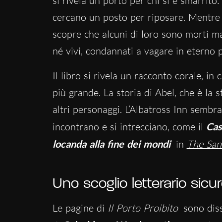
si rivela un porto per chi si è smarrito:
cercano un posto per riposare. Mentre A
scopre che alcuni di loro sono morti ma
né vivi, condannati a vagare in eterno 
Il libro si rivela un racconto corale, in
più grande. La storia di Abel, che è la st
altri personaggi. L’Albatross Inn sembra
incontrano e si intrecciano, come il
Cas
locanda alla fine dei mondi
in
The Sa
Uno scoglio letterario sicu
Le pagine di
Il Porto Proibito
sono diss