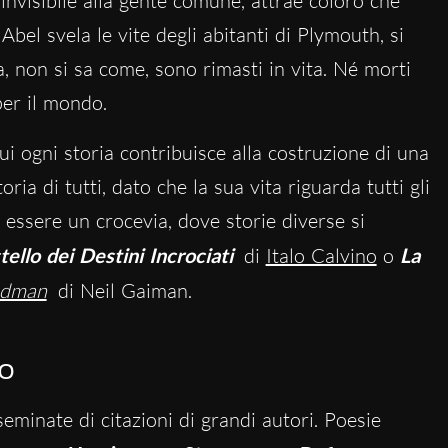
 invisibile alla gente comune, attrae coloro che
bel svela le vite degli abitanti di Plymouth, si
, non si sa come, sono rimasti in vita. Né morti
per il mondo.
 cui ogni storia contribuisce alla costruzione di una
oria di tutti, dato che la sua vita riguarda tutti gli
 essere un crocevia, dove storie diverse si
tello dei Destini Incrociati
di
Italo Calvino
o
La
ndman
di Neil Gaiman.
ro
eminate di citazioni di grandi autori. Poesie