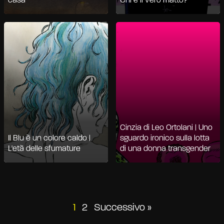
casa
Chi è il vero matto?
Cinzia di Leo Ortolani | Uno
Il Blu è un colore caldo |
sguardo ironico sulla lotta
L'età delle sfumature
di una donna transgender
Paginazione
1
2
Successivo »
degli