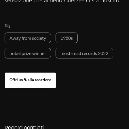
sensazione che almeno Coetzee ci sia riuscito.
Tag
Away from society
1980s
nobel prize winner
most-read records 2022
Record correlati