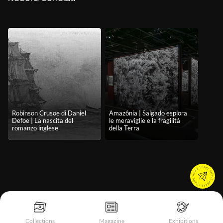
Robinson Crusoe di Daniel
Amazônia | Salgado esplora
Defoe | La nascita del
le meraviglie e la fragilità
romanzo inglese
della Terra
Collections
Magazine
Exhibitions