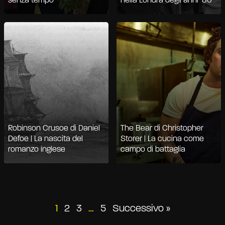
senza tempo
nella Londra degli anni ‘80
Robinson Crusoe di Daniel
The Bear di Christopher
Defoe | La nascita del
Storer | La cucina come
romanzo inglese
campo di battaglia
Paginazione
1
2
3
…
5
Successivo »
degli