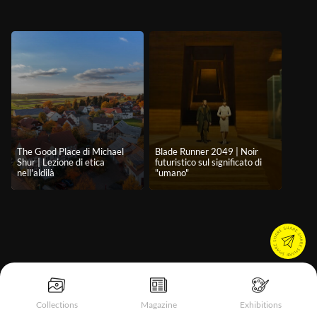
The Good Place di Michael
Blade Runner 2049 | Noir
Shur | Lezione di etica
futuristico sul significato di
nell'aldilà
"umano"
Collections
Magazine
Exhibitions
Informativa sulla raccolta