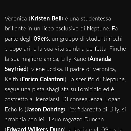
Veronica (
Kristen Bell
) è una studentessa
brillante in un liceo esclusivo di Neptune. Fa
parte degli
09ers
, un gruppo di studenti ricchi
e popolari, e la sua vita sembra perfetta. Finché
la sua migliore amica, Lilly Kane (
Amanda
Seyfried
), viene uccisa. Il padre di Veronica,
Keith (
Enrico Colantoni
), lo sceriffo di Neptune,
segue una pista sbagliata sull’omicidio ed è
costretto a licenziarsi. Di conseguenza, Logan
Echolls (
Jason Dohring
), l’ex fidanzato di Lilly, si
arrabbia con lei, il suo ragazzo Duncan
(
Edward Wilkers Dunn
) la lascia e gli 09ers la