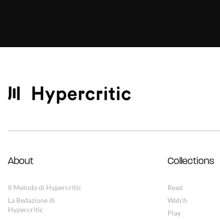
About
Collections
Il Metodo di Hypercritic
Read
La Redazione di
Watch
Hypercritic
Play