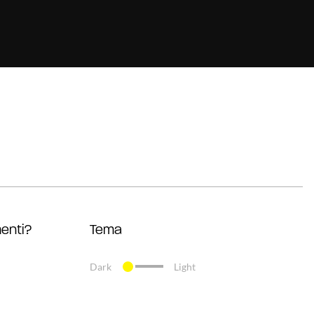
enti?
Tema
Dark
Light