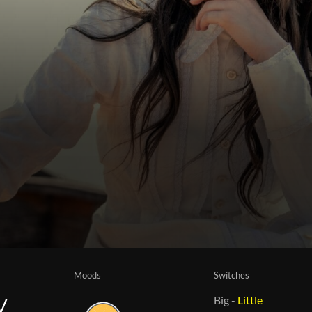
Moods
Switches
Big
-
Little
V