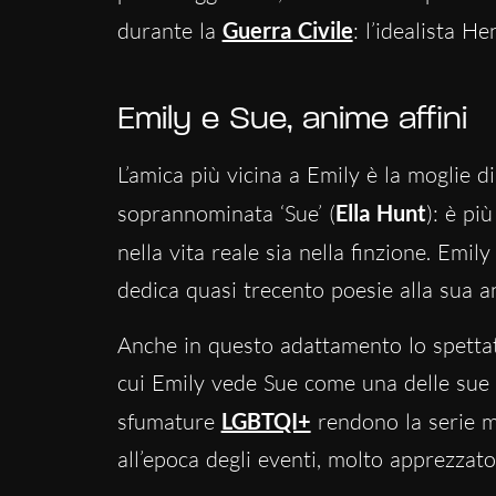
durante la
Guerra Civile
: l’idealista He
Emily e Sue
, anime affini
L’amica più vicina a Emily è la moglie d
soprannominata ‘Sue’ (
Ella Hunt
): è pi
nella vita reale sia nella finzione. Emi
dedica quasi trecento poesie alla sua an
Anche in questo adattamento lo spettat
cui Emily vede Sue come una delle sue pi
sfumature
LGBTQI+
rendono la serie m
all’epoca degli eventi, molto apprezzat