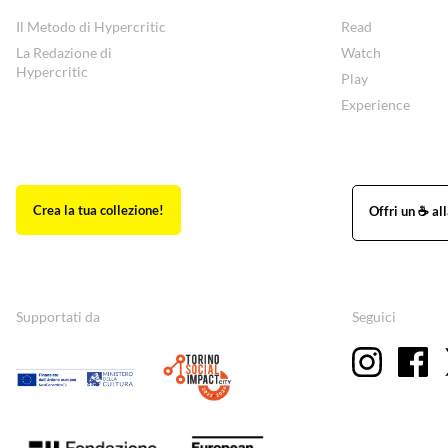
Il Metodo di Hypercritic
Read
La Redazione di
Watch
Hypercritic
Play
Experience
Supportati da
Seguici