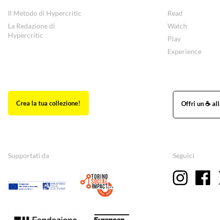
Il Metodo di Hypercritic
Read
La Redazione di
Watch
Hypercritic
Play
Experience
Supportati da
Seguici