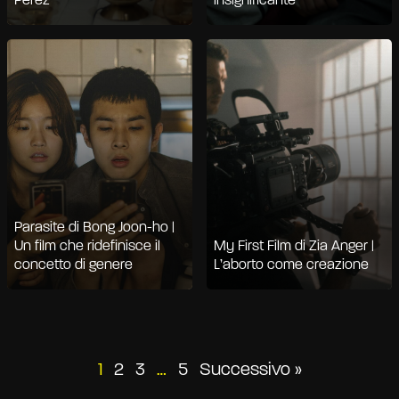
Pérez
insignificante
Parasite di Bong Joon-ho |
Un film che ridefinisce il
My First Film di Zia Anger |
concetto di genere
L’aborto come creazione
Paginazione
1
2
3
…
5
Successivo »
degli