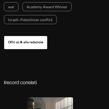
war
Academy Award Winner
Israeli–Palestinian conflict
Record correlati