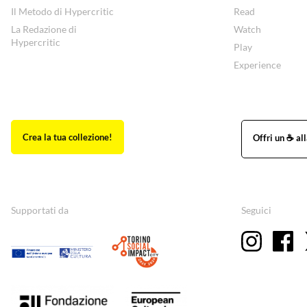
Il Metodo di Hypercritic
Read
La Redazione di
Watch
Hypercritic
Play
Experience
Supportati da
Seguici