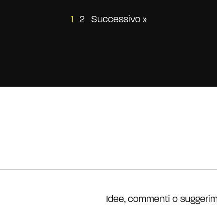
Paginazione
1
2
Successivo »
degli
articoli
Idee, commenti o suggerim