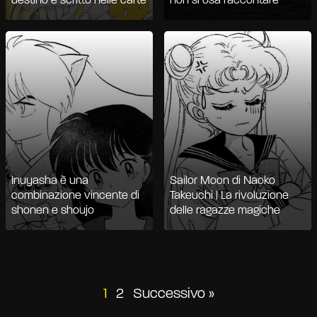
destino è scritto nelle carte
non si osa raccontare
Inuyasha è una
Sailor Moon di Naoko
combinazione vincente di
Takeuchi | La rivoluzione
shonen e shoujo
delle ragazze magiche
Paginazione
1
2
Successivo »
degli