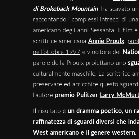
di Brokeback Mountain
ha scavato un 
raccontando i complessi intrecci di un
americano degli anni Sessanta. Il film 
scrittrice americana
Annie Proulx
,
pubb
nell’ottobre 1997
e vincitore del
Natio
parole della Proulx proiettano uno
sgu
culturalmente maschile. La scrittrice 
preservare ed arricchire questo sguardo
l’autore
premio Pulitzer
Larry McMurt
Il risultato è
un dramma poetico, un ra
raffinatezza di sguardi diversi che in
West americano e il genere western
.