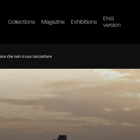
ENG
Collections
Magazine
Exhibitions
version
ore che non si osa raccontare