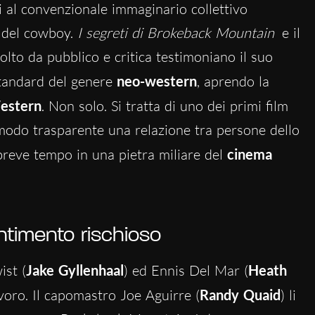
gati al convenzionale immaginario collettivo
o del cowboy.
I segreti di Brokeback Mountain
e il
lto da pubblico e critica testimoniano il suo
 standard del genere
neo-western
, aprendo la
estern
. Non solo. Si tratta di uno dei primi film
modo trasparente una relazione tra persone dello
breve tempo in una pietra miliare del
cinema
ntimento rischioso
ist (
Jake Gyllenhaal
) ed Ennis Del Mar (
Heath
avoro. Il capomastro Joe Aguirre (
Randy Quaid
) li