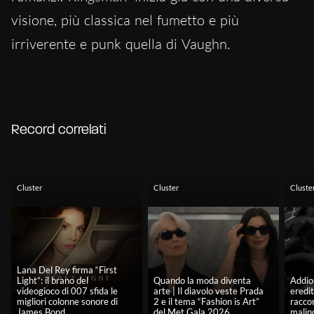
visione, più classica nel fumetto e più
irriverente e punk quella di Vaughn.
Record correlati
Cluster
Cluster
Cluste
Lana Del Rey firma “First
Light”: il brano del
Quando la moda diventa
Addio 
videogioco di 007 sfida le
arte | Il diavolo veste Prada
eredit
migliori colonne sonore di
2 e il tema “Fashion is Art”
racco
James Bond
del Met Gala 2026
malin