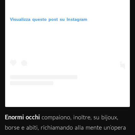
Visualizza questo post su Instagram
Un post condiviso da Schiaparelli (@schiaparelli)
Enormi occhi
compaiono, inoltre, su bijoux,
borse e abiti, richiamando alla mente un’opera