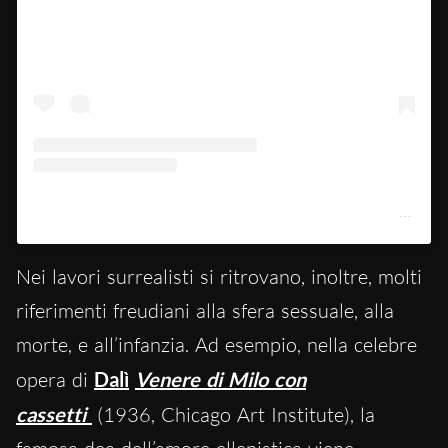
Příspěvek sdílený Peggy Guggenheim Collection (@guggenheim_venice)
Nei lavori surrealisti si ritrovano, inoltre, molti
riferimenti freudiani alla sfera sessuale, alla
morte, e all’infanzia. Ad esempio, nella celebre
opera di
Dalì
Venere di Milo con
cassetti
(1936, Chicago Art Institute), la