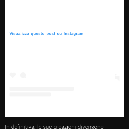
Visualizza questo post su Instagram
Un post condiviso da Schiaparelli (@schiaparelli)
In definitiva, le sue creazioni divengono