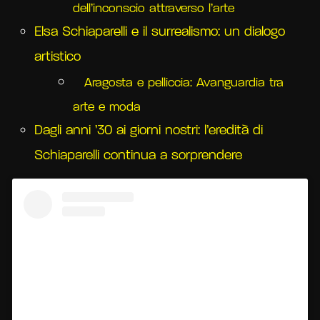
dell’inconscio attraverso l’arte
Elsa Schiaparelli e il surrealismo: un dialogo
artistico
Aragosta e pelliccia: Avanguardia tra
arte e moda
Dagli anni ’30 ai giorni nostri: l’eredità di
Schiaparelli continua a sorprendere