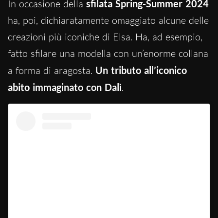
In occasione della
sfilata Spring-Summer 2024
ha, poi, dichiaratamente omaggiato alcune delle
creazioni più iconiche di Elsa. Ha, ad esempio,
fatto sfilare una modella con un’enorme collana
a forma di aragosta.
Un tributo all’iconico
abito immaginato con Dalì
.