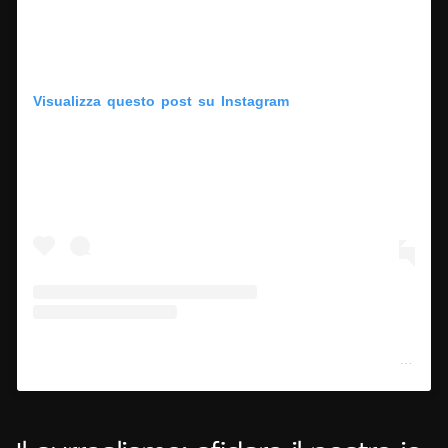
Visualizza questo post su Instagram
Un post condiviso da The Art Institute of Chicago (@artinstitutechi)