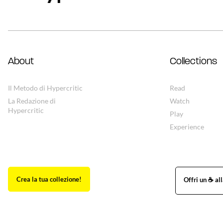
About
Collections
Il Metodo di Hypercritic
Read
La Redazione di
Watch
Hypercritic
Play
Experience