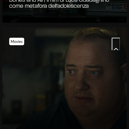
Bones and All | Il film di Luca Guadagnino
come metafora dell’adolescenza
Movies