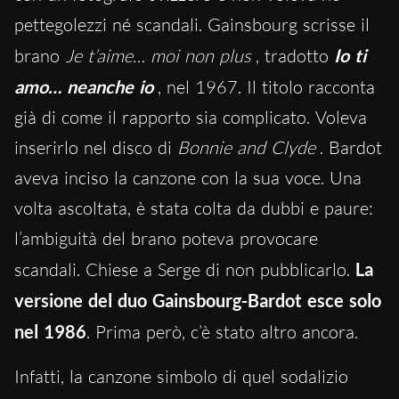
pettegolezzi né scandali.
Gainsbourg scrisse il
brano
Je t’aime… moi non plus
, tradotto
Io ti
amo… neanche io
,
nel 1967.
Il titolo racconta
già di come il rapporto sia complicato. Voleva
inserirlo nel disco d
i
Bonnie and Clyde
. Bardot
aveva inciso la canzone con la sua voce. Una
volta ascoltata, è stata colta da dubbi e paure:
l’ambiguità del brano poteva provocare
scandali. Chiese a Serge di non pubblicarlo.
La
versione del duo
Gainsbourg
-Bardot esce solo
nel 1986
. Prima però, c’è stato altro ancora.
Infatti, la canzone simbolo di quel so
dalizio