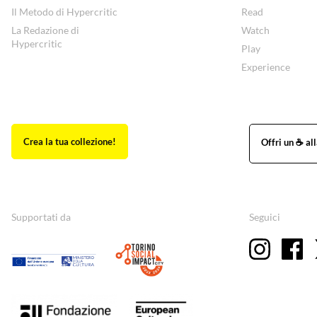
Il Metodo di Hypercritic
Read
La Redazione di
Watch
Hypercritic
Play
Experience
Supportati da
Seguici