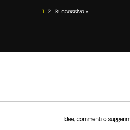
Paginazione
1
2
Successivo »
degli
articoli
Idee, commenti o suggerim