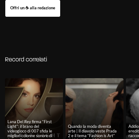
Record correlati
Lana Del Rey firma “First
Light”: il brano del
Quando la moda diventa
Addio 
videogioco di 007 sfida le
arte | Il diavolo veste Prada
eredit
migliori colonne sonore di
2 e il tema “Fashion is Art”
racco