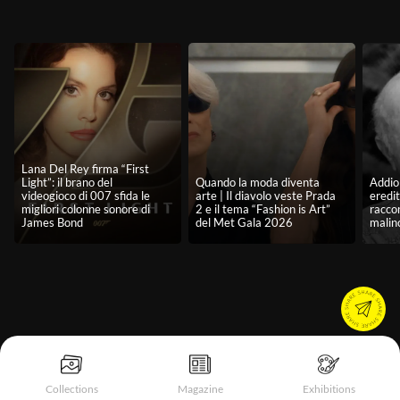
Lana Del Rey firma “First
Light”: il brano del
Quando la moda diventa
Addio 
videogioco di 007 sfida le
arte | Il diavolo veste Prada
eredit
migliori colonne sonore di
2 e il tema “Fashion is Art”
racco
James Bond
del Met Gala 2026
malin
Collections
Magazine
Exhibitions
Informativa sulla raccolta