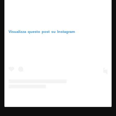
Visualizza questo post su Instagram
Un post condiviso da Ragnarok (@ragnaroknetflix)