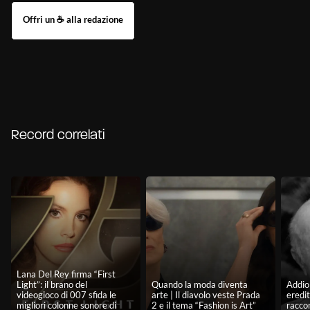
Record correlati
Lana Del Rey firma “First
Light”: il brano del
Quando la moda diventa
Addio 
videogioco di 007 sfida le
arte | Il diavolo veste Prada
eredit
migliori colonne sonore di
2 e il tema “Fashion is Art”
racco