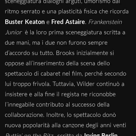
sceneggiatura dialoghi arguti, umorismo dal
ritmo serrato e una plasticità fisica che ricorda
Buster Keaton
e
Fred Astaire
.
Frankenstein
Junior
è la loro prima sceneggiatura scritta a
due mani, ma i due non furono sempre
d’accordo su tutto. Brooks inizialmente si
oppose all’inserimento della scena dello
spettacolo di cabaret nel film, perché secondo
lui troppo frivola. Tuttavia, Wilder continuò a
insistere e alla fine il regista ne riconobbe
l’innegabile contributo al successo della
collaborazione. Inoltre, lo spettacolo donò
nuova popolarità alla canzone degli anni venti
Puttin’ on the Ritz
, scritta da
Irving Berlin
.