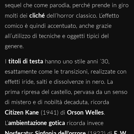
sequel che come parodia, perché prende in giro
molti dei
cliché
dell’horror classico. L’effetto
comico è quindi accentuato, anche grazie
all’utilizzo di tecniche e oggetti tipici del
genere.
I
titoli di testa
hanno uno stile anni ’30,
esattamente come le transizioni, realizzate con
effetti iride, salti e dissolvenze in nero. La
prima ripresa del castello, pervasa da un senso
di mistero e di nobiltà decaduta, ricorda
Citizen Kane
(1941) di
Orson Welles
.
L’
ambientazione gotica
ricorda invece
Nosferatu: Sinfonia dell’orrore
(1922) di
F. W.