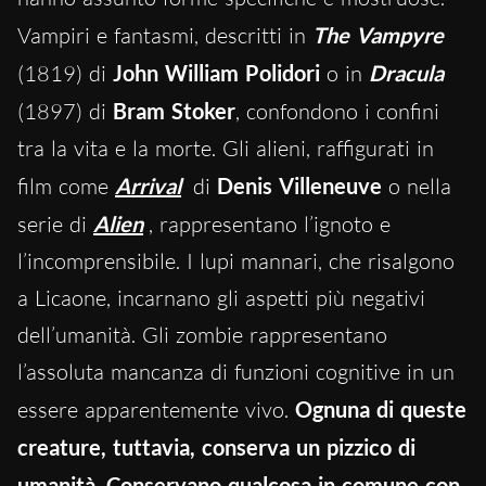
Vampiri e fantasmi, descritti in
The Vampyre
(1819) di
John William Polidori
o in
Dracula
(1897) di
Bram Stoker
, confondono i confini
tra la vita e la morte. Gli alieni, raffigurati in
film come
Arrival
di
Denis Villeneuve
o nella
serie di
Alien
, rappresentano l’ignoto e
l’incomprensibile. I lupi mannari, che risalgono
a Licaone, incarnano gli aspetti più negativi
dell’umanità. Gli zombie rappresentano
l’assoluta mancanza di funzioni cognitive in un
essere apparentemente vivo.
Ognuna di queste
creature, tuttavia, conserva un pizzico di
umanità
.
Conservano qualcosa in comune con