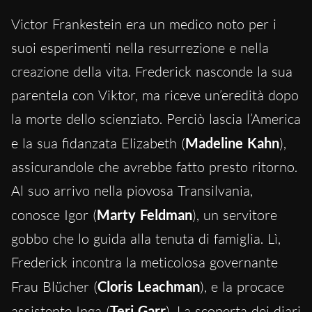
Victor Frankestein era un medico noto per i
suoi esperimenti nella resurrezione e nella
creazione della vita. Frederick nasconde la sua
parentela con Viktor, ma riceve un’eredità dopo
la morte dello scienziato. Perciò lascia l’America
e la sua fidanzata Elizabeth (
Madeline Kahn
),
assicurandole che avrebbe fatto presto ritorno.
Al suo arrivo nella piovosa Transilvania,
conosce Igor (
Marty Feldman
), un servitore
gobbo che lo guida alla tenuta di famiglia. Lì,
Frederick incontra la meticolosa governante
Frau Blücher (
Cloris Leachman
), e la procace
assistente Inga (
Teri Garr
). La scoperta dei diari