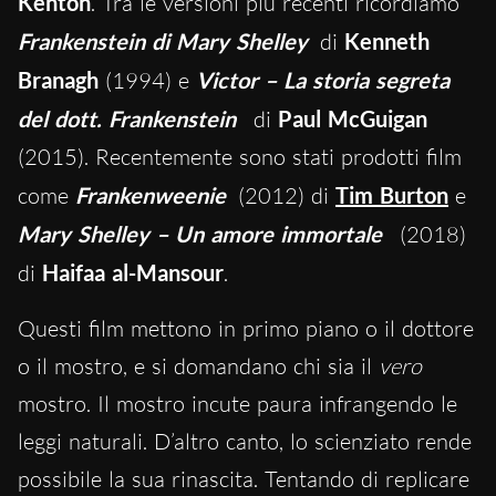
Kenton
. Tra le versioni più recenti ricordiamo
Frankenstein di Mary Shelley
di
Kenneth
Branagh
(1994) e
Victor – La storia segreta
del dott. Frankenstein
di
Paul McGuigan
(2015). Recentemente sono stati prodotti film
come
Frankenweenie
(2012) di
Tim Burton
e
Mary Shelley – Un amore immortale
(2018)
di
Haifaa al-Mansour
.
Questi film mettono in primo piano o il dottore
o il mostro, e si domandano chi sia il
vero
mostro. Il mostro incute paura infrangendo le
leggi naturali. D’altro canto, lo scienziato rende
possibile la sua rinascita. Tentando di replicare